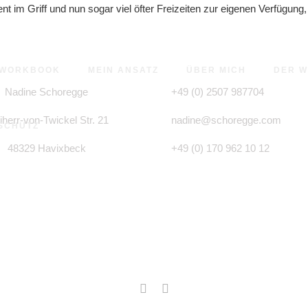
m Griff und nun sogar viel öfter Freizeiten zur eigenen Verfügung, a
WORKBOOK
MEIN ANSATZ
ÜBER MICH
DER 
Nadine Schoregge
+49 (0)
2507 987704
iherr-von-Twickel Str. 21
nadine@schoregge.com
SCHUTZ
48329 Havixbeck
+49 (0) 170 962 10 12