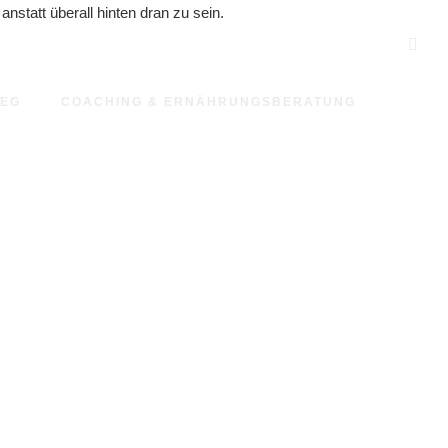
nstatt überall hinten dran zu sein.
WEG
COACHING & ERNÄHRUNGSBERATUNG