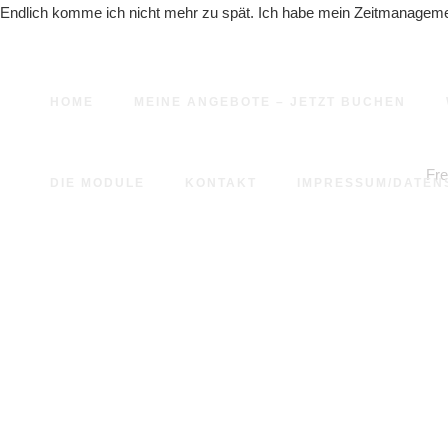
Endlich komme ich nicht mehr zu spät. Ich habe mein Zeitmanagement i
HOME
MEINE ANGEBOTE – JETZT BUCHEN
Fre
DIE MODULE
KONTAKT
IMPRESSUM/DATEN